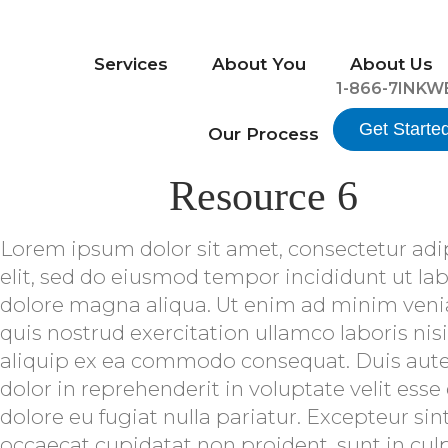
Services
About You
About Us
1-866-7INKW
Get Starte
Our Process
Resource 6
Lorem ipsum dolor sit amet, consectetur adi
elit, sed do eiusmod tempor incididunt ut lab
dolore magna aliqua. Ut enim ad minim ven
quis nostrud exercitation ullamco laboris nisi
aliquip ex ea commodo consequat. Duis aute
dolor in reprehenderit in voluptate velit esse
dolore eu fugiat nulla pariatur. Excepteur sin
occaecat cupidatat non proident, sunt in cul